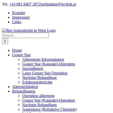
Skip
Tel.
+43 681 8407 2872
|
ordination@leydolt.at
to
Kontakt
content
Impressum
Links
Search
for:
Home
Grauer Star
Allgemeine Informationen
Grauer Star (Katarakt)-Operation
Speziallinsen
Laser Grauer Star Operation
Nachstar Behandlung
Erfahrungsberichte
Alterssichtigkeit
Behandlungen
Operation allgemein
Grauer Star (Katarakt)-Operation
Nachstar Behandlung
Augenlaser (Refraktive Chirurgie)