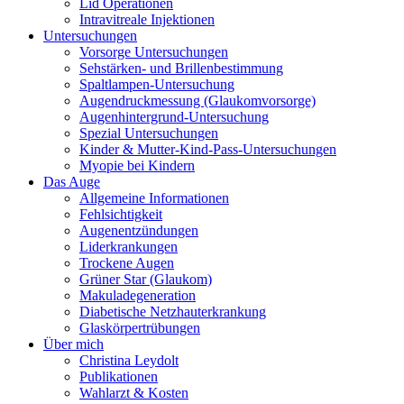
Lid Operationen
Intravitreale Injektionen
Untersuchungen
Vorsorge Untersuchungen
Sehstärken- und Brillenbestimmung
Spaltlampen-Untersuchung
Augendruckmessung (Glaukomvorsorge)
Augenhintergrund-Untersuchung
Spezial Untersuchungen
Kinder & Mutter-Kind-Pass-Untersuchungen
Myopie bei Kindern
Das Auge
Allgemeine Informationen
Fehlsichtigkeit
Augenentzündungen
Liderkrankungen
Trockene Augen
Grüner Star (Glaukom)
Makuladegeneration
Diabetische Netzhauterkrankung
Glaskörpertrübungen
Über mich
Christina Leydolt
Publikationen
Wahlarzt & Kosten