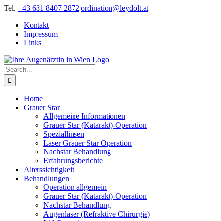
Skip
Tel.
+43 681 8407 2872
|
ordination@leydolt.at
to
Kontakt
content
Impressum
Links
Search
for:
Home
Grauer Star
Allgemeine Informationen
Grauer Star (Katarakt)-Operation
Speziallinsen
Laser Grauer Star Operation
Nachstar Behandlung
Erfahrungsberichte
Alterssichtigkeit
Behandlungen
Operation allgemein
Grauer Star (Katarakt)-Operation
Nachstar Behandlung
Augenlaser (Refraktive Chirurgie)