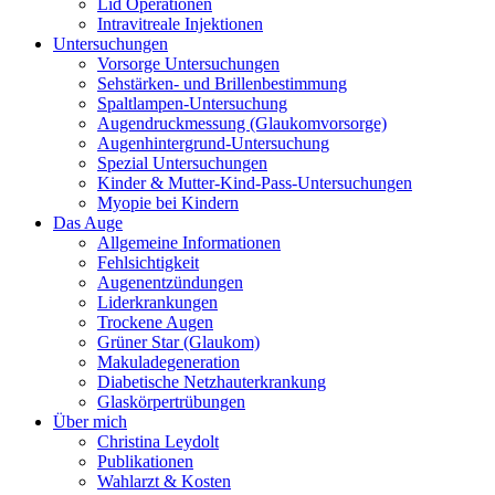
Lid Operationen
Intravitreale Injektionen
Untersuchungen
Vorsorge Untersuchungen
Sehstärken- und Brillenbestimmung
Spaltlampen-Untersuchung
Augendruckmessung (Glaukomvorsorge)
Augenhintergrund-Untersuchung
Spezial Untersuchungen
Kinder & Mutter-Kind-Pass-Untersuchungen
Myopie bei Kindern
Das Auge
Allgemeine Informationen
Fehlsichtigkeit
Augenentzündungen
Liderkrankungen
Trockene Augen
Grüner Star (Glaukom)
Makuladegeneration
Diabetische Netzhauterkrankung
Glaskörpertrübungen
Über mich
Christina Leydolt
Publikationen
Wahlarzt & Kosten