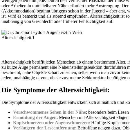
wenigen jeden und jede. Durch den Verlust der Elastizität der Linse
oder Arbeiten in unmittelbarer Nähe erfordert mehr Anstrengung. Der 
(Akkommodation) beginnt übrigens schon in der Jugend – aber erst,
ist, wird es bemerkt und als störend empfunden. Alterssichtigkeit ist s
unabhängig von Geschlecht oder früherer Fehlsichtigkeit auf.
Alterssichtigkeit betrifft jeden Menschen ab einem bestimmten Alter, i
zu kurze Auge permanent eine Naheinstellungsreaktion durchführen mu
beschreibt, nahe Objekte scharf zu sehen, selbst wenn man zuvor keine 
jeden, unabhängig davon, ob sie zuvor eine Sehkorrektur benötigten o
Die Symptome der Alterssichtigkeit:
Die Symptome der Alterssichtigkeit entwickeln sich allmählich und 
Verschwommenes Sehen in der Nähe
: besonders beim Lesen 
Ermüdung der Augen
: Menschen mit Alterssichtigkeit klage
Kopfschmerzen oder Augenschmerzen
: Häufige Kopfschmerz
Verlängern der Leseentfernung
: Betroffene neigen dazu, Obj