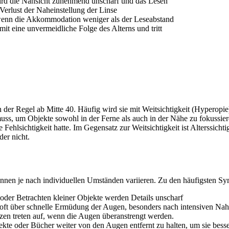
 wird die Nahsicht zunehmend unscharf und das Lesen
Verlust der Naheinstellung der Linse
 wenn die Akkommodation weniger als der Leseabstand
omit eine unvermeidliche Folge des Alterns und tritt
n der Regel ab Mitte 40. Häufig wird sie mit Weitsichtigkeit (Hyperopie)
ss, um Objekte sowohl in der Ferne als auch in der Nähe zu fokussiere
Fehlsichtigkeit hatte. Im Gegensatz zur Weitsichtigkeit ist Alterssichti
der nicht.
können je nach individuellen Umständen variieren. Zu den häufigsten 
oder Betrachten kleiner Objekte werden Details unscharf
n oft über schnelle Ermüdung der Augen, besonders nach intensiven Nah
en treten auf, wenn die Augen überanstrengt werden.
ekte oder Bücher weiter von den Augen entfernt zu halten, um sie bess