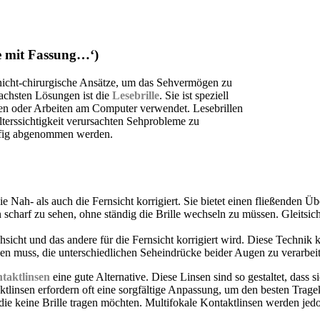
le mit Fassung…‘)
 nicht-chirurgische Ansätze, um das Sehvermögen zu
fachsten Lösungen ist die
Lesebrille
. Sie ist speziell
esen oder Arbeiten am Computer verwendet. Lesebrillen
lterssichtigkeit verursachten Sehprobleme zu
äufig abgenommen werden.
die Nah- als auch die Fernsicht korrigiert. Sie bietet einen fließenden
scharf zu sehen, ohne ständig die Brille wechseln zu müssen. Gleitsich
ahsicht und das andere für die Fernsicht korrigiert wird. Diese Technik 
en muss, die unterschiedlichen Seheindrücke beider Augen zu verarbei
ntaktlinsen
eine gute Alternative. Diese Linsen sind so gestaltet, dass
ktlinsen erfordern oft eine sorgfältige Anpassung, um den besten Trag
die keine Brille tragen möchten. Multifokale Kontaktlinsen werden jedo