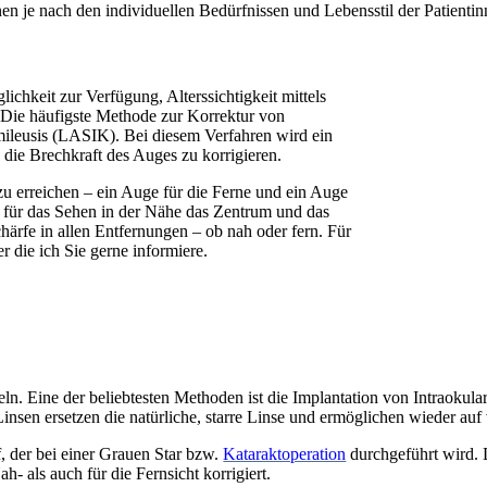
en je nach den individuellen Bedürfnissen und Lebensstil der Patienti
lichkeit zur Verfügung, Alterssichtigkeit mittels
Die häufigste Methode zur Korrektur von
omileusis (LASIK). Bei diesem Verfahren wird ein
die Brechkraft des Auges zu korrigieren.
zu erreichen – ein Auge für die Ferne und ein Auge
: für das Sehen in der Nähe das Zentrum und das
chärfe in allen Entfernungen – ob nah oder fern. Für
 die ich Sie gerne informiere.
eln. Eine der beliebtesten Methoden ist die Implantation von Intraokul
nsen ersetzen die natürliche, starre Linse und ermöglichen wieder auf
f, der bei einer Grauen Star bzw.
Kataraktoperation
durchgeführt wird. D
ah- als auch für die Fernsicht korrigiert.